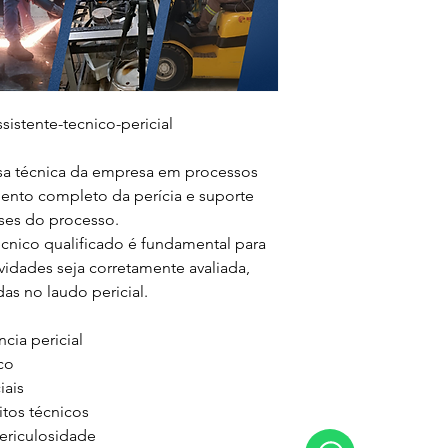
istente-tecnico-pericial

sa técnica da empresa em processos 
nto completo da perícia e suporte 
ses do processo.

cnico qualificado é fundamental para 
ividades seja corretamente avaliada, 
s no laudo pericial.

a pericial

o

ais

tos técnicos

ericulosidade
