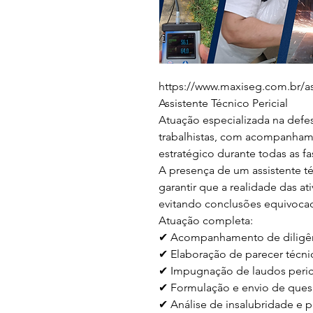
https://www.maxiseg.com.br/ass
Assistente Técnico Pericial

Atuação especializada na defe
trabalhistas, com acompanhame
estratégico durante todas as fa
A presença de um assistente té
garantir que a realidade das at
evitando conclusões equivocada
Atuação completa:

✔ Acompanhamento de diligênci
✔ Elaboração de parecer técnic
✔ Impugnação de laudos perici
✔ Formulação e envio de quesi
✔ Análise de insalubridade e p