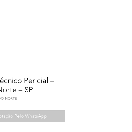
a do Trabalho
Contato
écnico Pericial –
Norte – SP
-DO-NORTE
Cotação Pelo WhatsApp