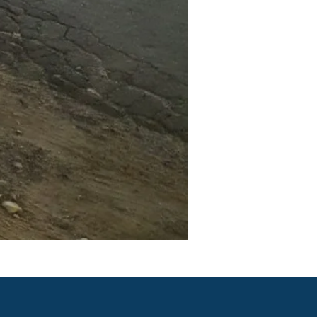
PGR e PCMSO em São Pau