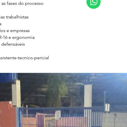
s fases do processo

s trabalhistas



os e empresas

-16 e ergonomia

 defensáveis

istente-tecnico-pericial