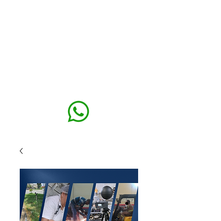
MAXISEG
SOLUÇÕES
EHS