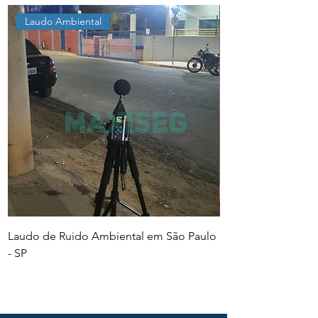
Laudo Ambiental
Laudo de Ruido Ambiental em São Paulo
PGR e PCMSO em Sã
- SP