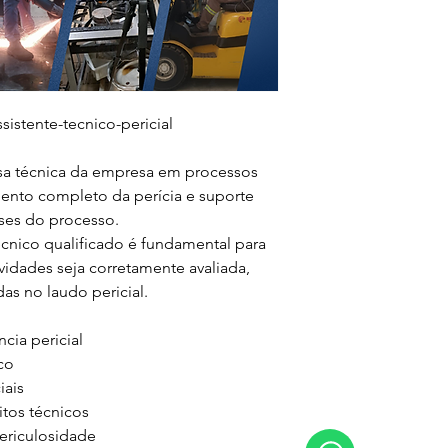
istente-tecnico-pericial

sa técnica da empresa em processos 
nto completo da perícia e suporte 
ses do processo.

cnico qualificado é fundamental para 
ividades seja corretamente avaliada, 
s no laudo pericial.

a pericial

o

ais

tos técnicos

ericulosidade
