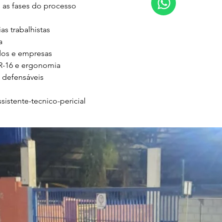
s fases do processo

s trabalhistas



os e empresas

-16 e ergonomia

 defensáveis

istente-tecnico-pericial