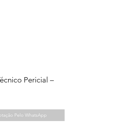
a do Trabalho
Contato
écnico Pericial –
Cotação Pelo WhatsApp