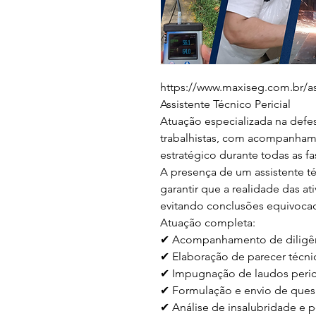
https://www.maxiseg.com.br/ass
Assistente Técnico Pericial

Atuação especializada na defe
trabalhistas, com acompanhame
estratégico durante todas as fa
A presença de um assistente té
garantir que a realidade das at
evitando conclusões equivocada
Atuação completa:

✔ Acompanhamento de diligênci
✔ Elaboração de parecer técnic
✔ Impugnação de laudos perici
✔ Formulação e envio de quesi
✔ Análise de insalubridade e p