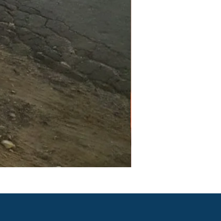
PGR e PCMSO em São Pau