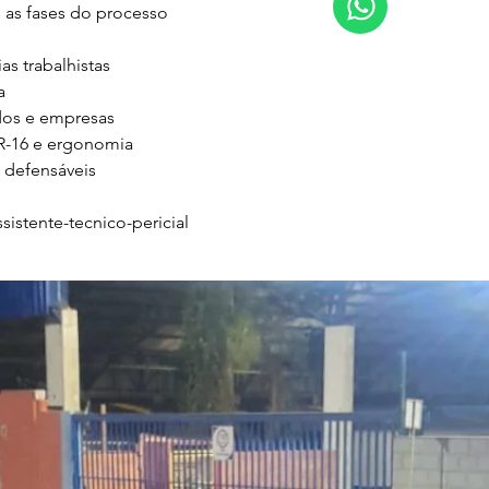
s fases do processo

s trabalhistas



os e empresas

-16 e ergonomia

 defensáveis

istente-tecnico-pericial