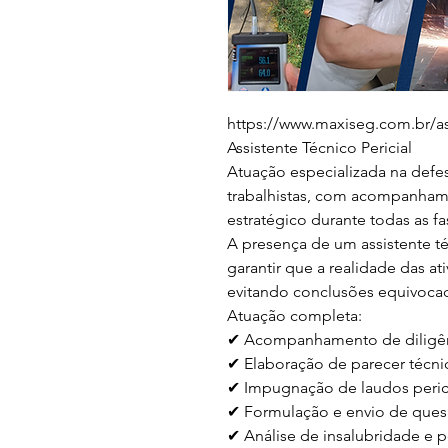
https://www.maxiseg.com.br/ass
Assistente Técnico Pericial

Atuação especializada na defe
trabalhistas, com acompanhame
estratégico durante todas as fa
A presença de um assistente té
garantir que a realidade das at
evitando conclusões equivocada
Atuação completa:

✔ Acompanhamento de diligênci
✔ Elaboração de parecer técnic
✔ Impugnação de laudos perici
✔ Formulação e envio de quesi
✔ Análise de insalubridade e p