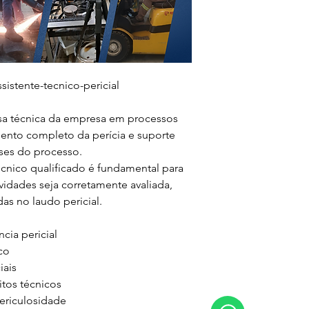
istente-tecnico-pericial

sa técnica da empresa em processos 
nto completo da perícia e suporte 
ses do processo.

cnico qualificado é fundamental para 
ividades seja corretamente avaliada, 
s no laudo pericial.

a pericial

o

ais

tos técnicos

ericulosidade
