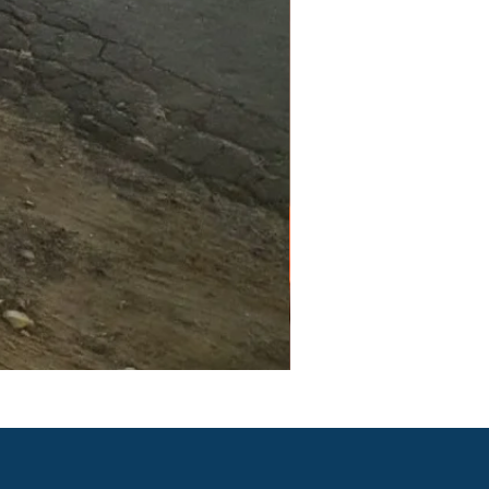
PGR e PCMSO em São Pau