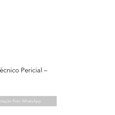
a do Trabalho
Contato
écnico Pericial –
Cotação Pelo WhatsApp