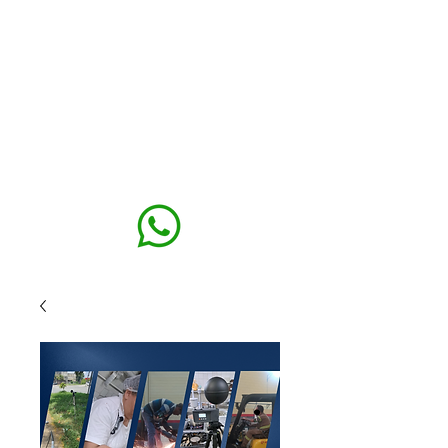
MAXISEG
SOLUÇÕES
EHS