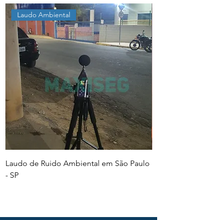
Laudo Ambiental
Laudo de Ruido Ambiental em São Paulo
PGR e PCMSO em Sã
- SP