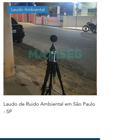
Laudo Ambiental
Laudo de Ruido Ambiental em São Paulo
PGR e PCMSO em Sã
- SP