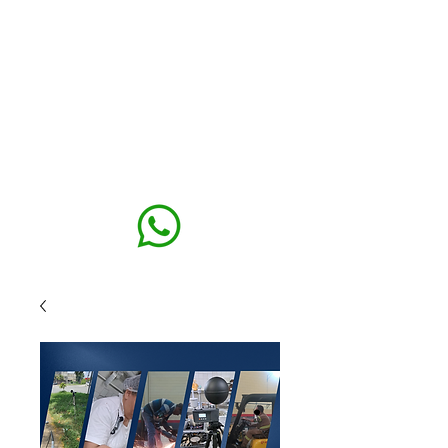
MAXISEG
SOLUÇÕES
EHS