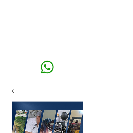
MAXISEG
SOLUÇÕES
EHS