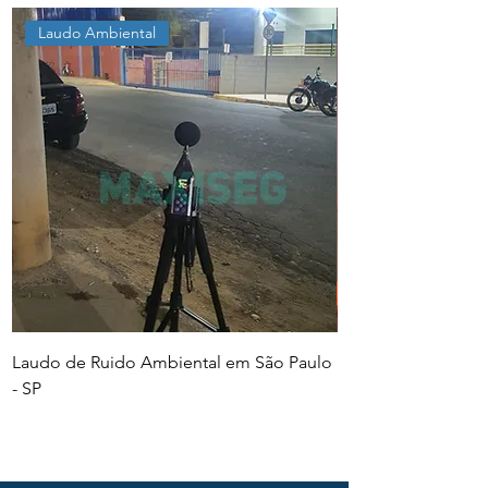
Laudo Ambiental
Laudo de Ruido Ambiental em São Paulo
PGR e PCMSO em Sã
- SP