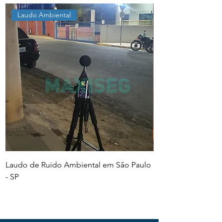
Laudo Ambiental
Laudo de Ruido Ambiental em São Paulo
PGR e PCMSO em Sã
- SP