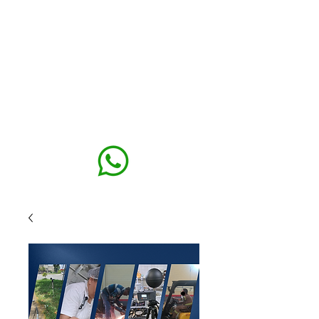
MAXISEG
SOLUÇÕES
EHS