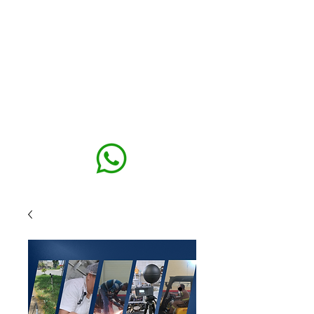
MAXISEG
SOLUÇÕES
EHS