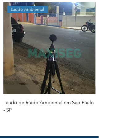
Laudo Ambiental
Laudo de Ruido Ambiental em São Paulo
PGR e PCMSO em Sã
- SP