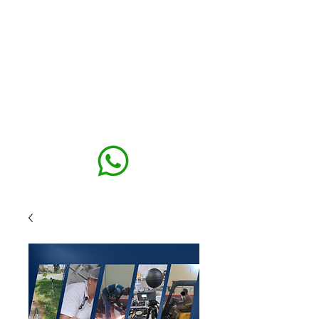
MAXISEG
SOLUÇÕES
EHS