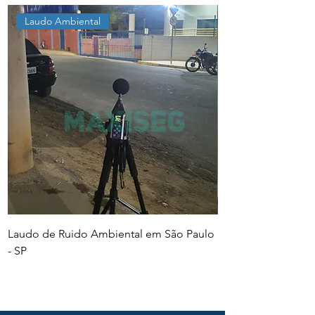
Laudo Ambiental
Laudo de Ruido Ambiental em São Paulo
PGR e PCMSO em Sã
- SP