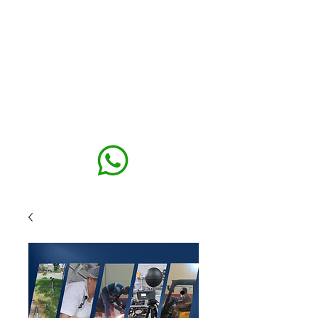
MAXISEG
SOLUÇÕES
EHS