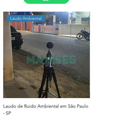
Laudo Ambiental
Laudo de Ruido Ambiental em São Paulo
PGR e PCMSO em Sã
- SP