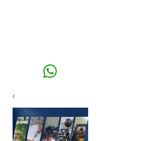
MAXISEG
SOLUÇÕES
EHS