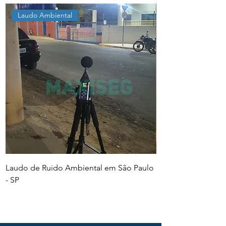
Laudo Ambiental
Laudo de Ruido Ambiental em São Paulo
PGR e PCMSO em Sã
- SP