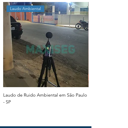
Laudo Ambiental
Laudo de Ruido Ambiental em São Paulo
PGR e PCMSO em Sã
- SP