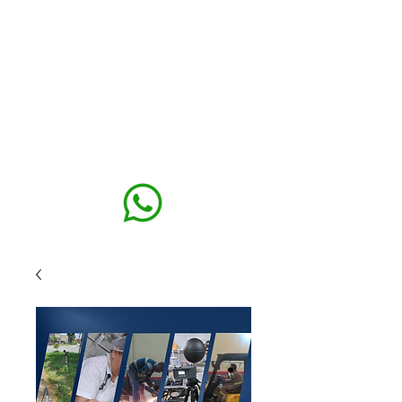
MAXISEG
SOLUÇÕES
EHS