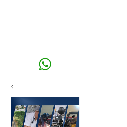
MAXISEG
SOLUÇÕES
EHS