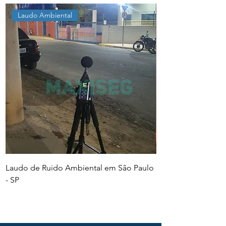
Laudo Ambiental
Laudo de Ruido Ambiental em São Paulo
PGR e PCMSO em Sã
- SP