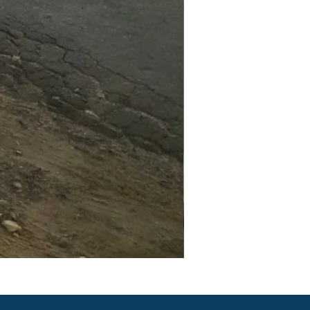
PGR e PCMSO em São Pau