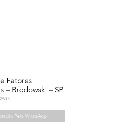
a do Trabalho
Contato
e Fatores
is – Brodowski – SP
OWSKI
Cotação Pelo WhatsApp