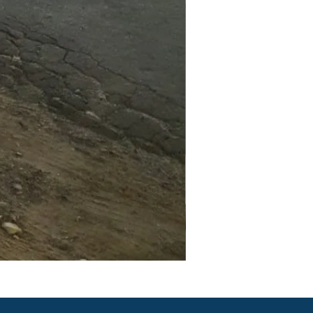
PGR e PCMSO em São Pau