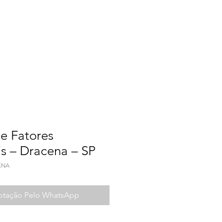
a do Trabalho
Contato
e Fatores
is – Dracena – SP
ENA
Cotação Pelo WhatsApp