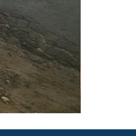
PGR e PCMSO em São Pau