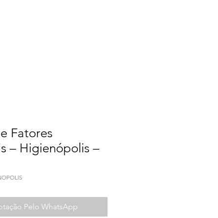
a do Trabalho
Contato
e Fatores
is – Higienópolis –
NOPOLIS
Cotação Pelo WhatsApp