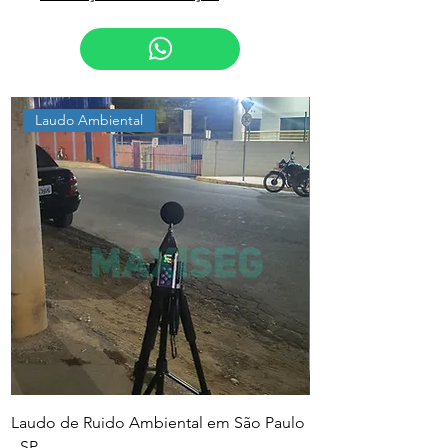
Laudo Ambiental
Laudo de Ruido Ambiental em São Paulo
PGR e PCMSO em Sã
- SP