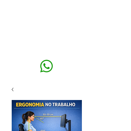
MAXISEG
SOLUÇÕES
EHS