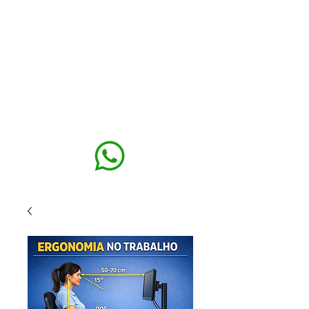
MAXISEG
SOLUÇÕES
EHS