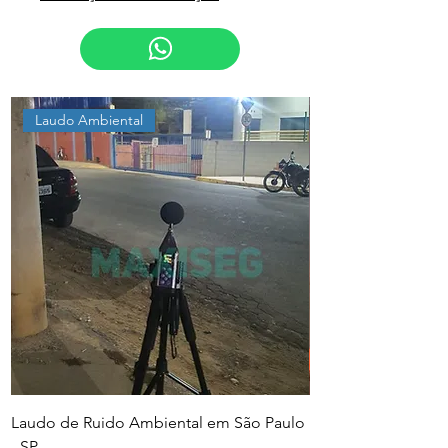
Laudo Ambiental
Laudo de Ruido Ambiental em São Paulo
PGR e PCMSO em Sã
- SP