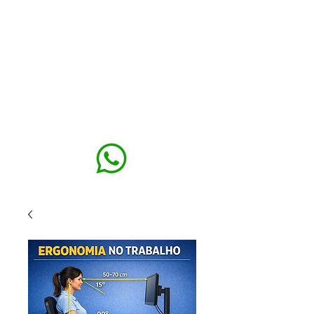
MAXISEG
SOLUÇÕES
EHS