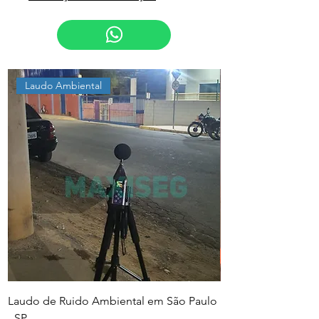
Laudo Ambiental
Laudo de Ruido Ambiental em São Paulo
PGR e PCMSO em Sã
- SP