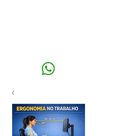
MAXISEG
SOLUÇÕES
EHS