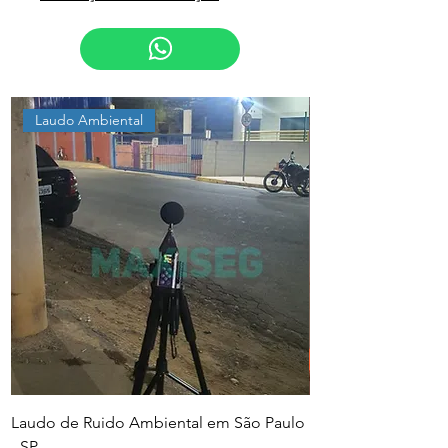
Laudo Ambiental
Laudo de Ruido Ambiental em São Paulo
PGR e PCMSO em Sã
- SP