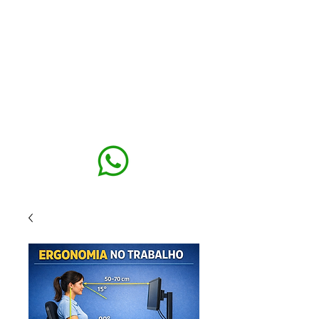
MAXISEG
SOLUÇÕES
EHS