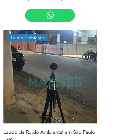
Laudo Ambiental
Laudo de Ruido Ambiental em São Paulo
PGR e PCMSO em Sã
- SP