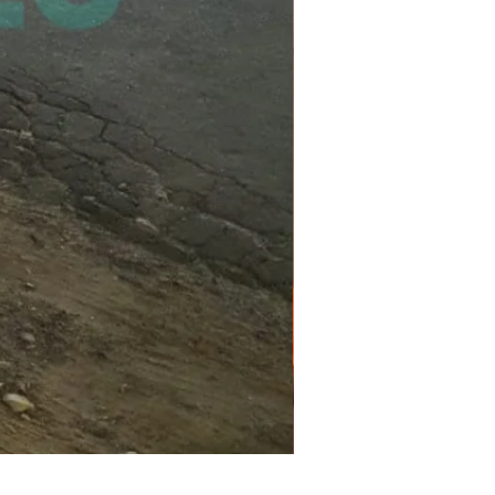
PGR e PCMSO em São Pau