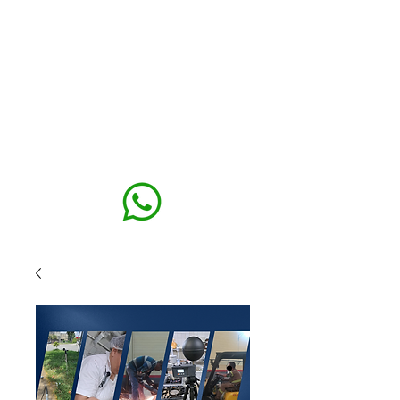
MAXISEG
SOLUÇÕES
EHS