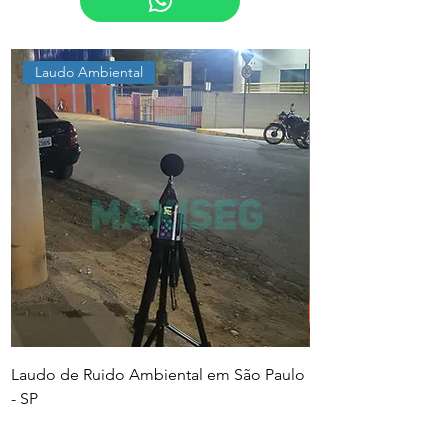
Laudo Ambiental
Laudo de Ruido Ambiental em São Paulo
PGR e PCMSO em Sã
- SP