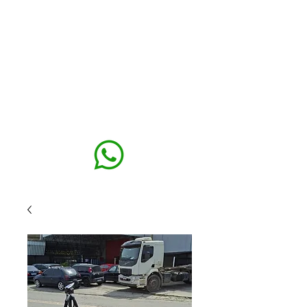
MAXISEG
SOLUÇÕES
EHS