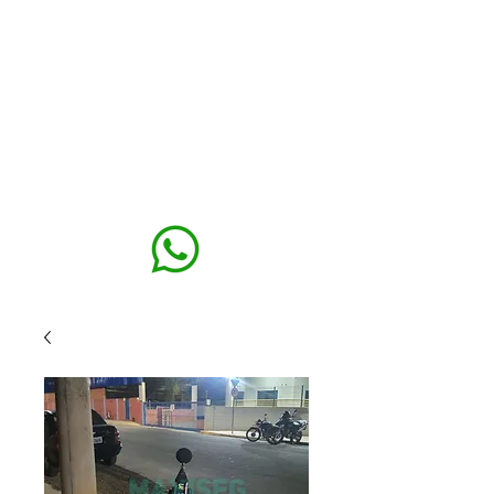
MAXISEG
SOLUÇÕES
EHS