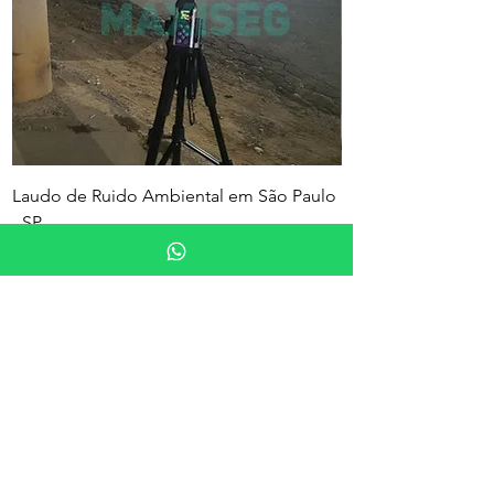
Laudo de Ruido Ambiental em São Paulo
PGR e PCMSO em Sã
- SP
Nome
Empresa