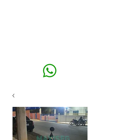
MAXISEG
SOLUÇÕES
EHS