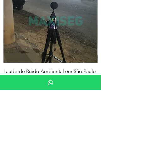
Laudo de Ruido Ambiental em São Paulo
PGR e PCMSO em Sã
- SP
Nome