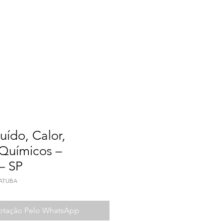
a do Trabalho
Contato
uído, Calor,
 Químicos –
– SP
IATUBA
Cotação Pelo WhatsApp