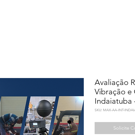
Meio Ambiente
Qualidade de Vida
Seguranç
Avaliação R
Vibração e
Indaiatuba 
SKU: MAX-AA-INT-INDA
Solicite 