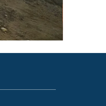
PGR e PCMSO em São Pau