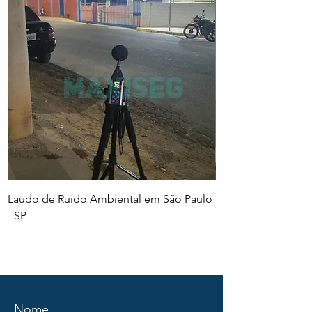
Laudo de Ruido Ambiental em São Paulo
PGR e PCMSO em Sã
- SP
Nome