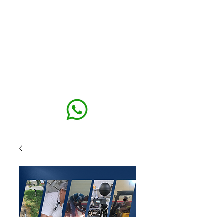
MAXISEG
SOLUÇÕES
EHS