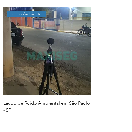
Laudo Ambiental
Laudo de Ruido Ambiental em São Paulo
PGR e PCMSO em Sã
- SP