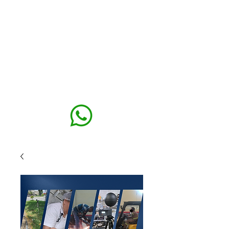
MAXISEG
SOLUÇÕES
EHS