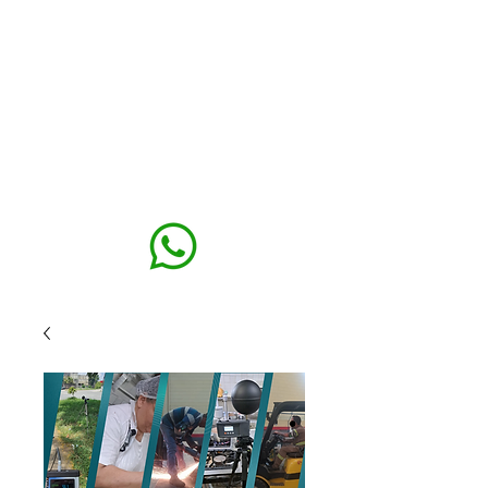
MAXISEG
SOLUÇÕES
EHS