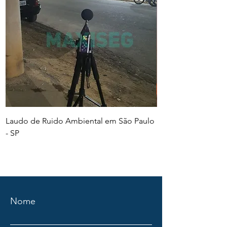
Laudo de Ruido Ambiental em São Paulo
PGR e PCMSO em Sã
- SP
Nome