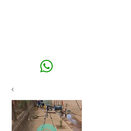
MAXISEG
SOLUÇÕES
EHS