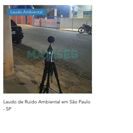
Laudo Ambiental
Laudo de Ruido Ambiental em São Paulo
PGR e PCMSO em Sã
- SP