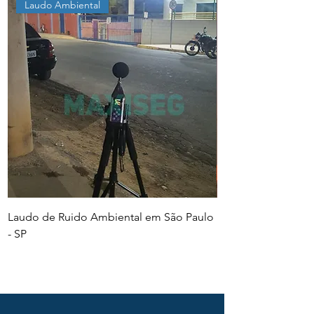
Laudo Ambiental
Laudo de Ruido Ambiental em São Paulo
PGR e PCMSO em Sã
- SP