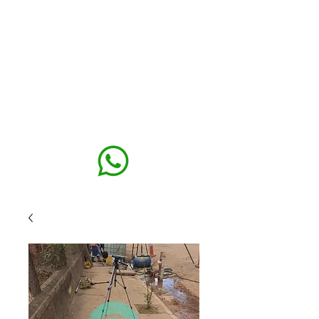
MAXISEG
SOLUÇÕES
EHS