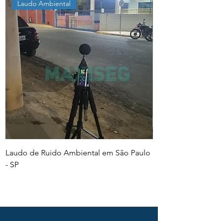
Laudo Ambiental
Laudo de Ruido Ambiental em São Paulo
PGR e PCMSO em Sã
- SP