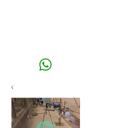
MAXISEG
SOLUÇÕES
EHS