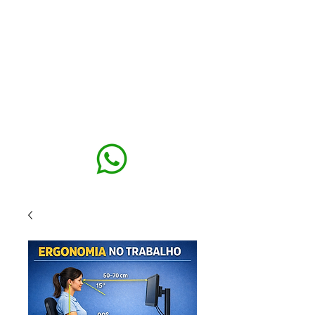
MAXISEG
SOLUÇÕES
EHS