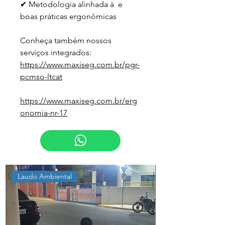
✔ Metodologia alinhada à  e 
boas práticas ergonômicas
Conheça também nossos 
serviços integrados:
https://www.maxiseg.com.br/pgr-
pcmso-ltcat
https://www.maxiseg.com.br/erg
onomia-nr-17
Laudo Ambiental