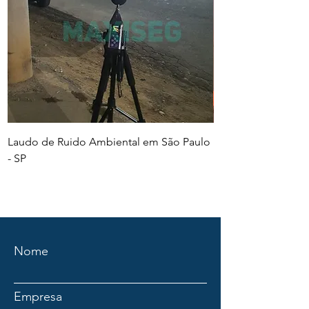
Laudo de Ruido Ambiental em São Paulo
PGR e PCMSO em Sã
- SP
Nome
Empresa