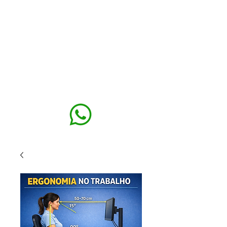
MAXISEG
SOLUÇÕES
EHS