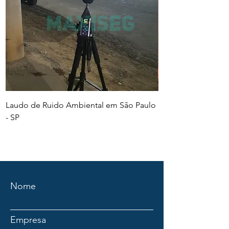
Laudo de Ruido Ambiental em São Paulo
PGR e PCMSO em Sã
- SP
Nome
Empresa