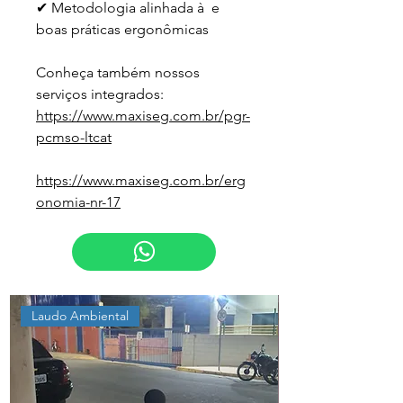
✔ Metodologia alinhada à  e 
boas práticas ergonômicas
Conheça também nossos 
serviços integrados:
https://www.maxiseg.com.br/pgr-
pcmso-ltcat
https://www.maxiseg.com.br/erg
onomia-nr-17
Laudo Ambiental