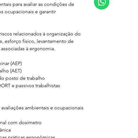
tais para avaliar as condições de 
s ocupacionais e garantir 
 riscos relacionados à organização do 
e, esforço físico, levantamento de 
 associadas à ergonomia.
inar (AEP)
alho (AET)
do posto de trabalho
RT e passivos trabalhistas
avaliações ambientais e ocupacionais
onal com dosímetro
ânica
oas práticas ergonômicas