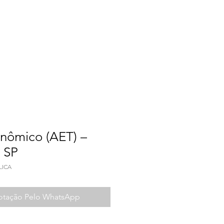
a do Trabalho
Contato
nômico (AET) –
 SP
LICA
Cotação Pelo WhatsApp