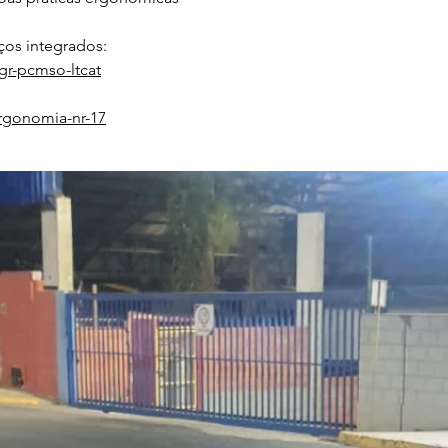
os integrados:
gr-pcmso-ltcat
rgonomia-nr-17