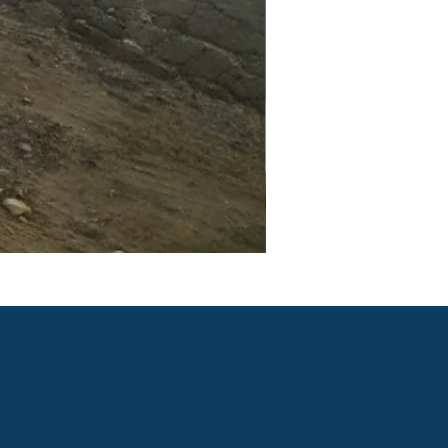
PGR e PCMSO em São Pau