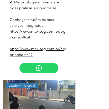
✔ Metodologia alinhada à  e 
boas práticas ergonômicas
Conheça também nossos 
serviços integrados:
https://www.maxiseg.com.br/pgr-
pcmso-ltcat
https://www.maxiseg.com.br/erg
onomia-nr-17
Laudo Ambiental