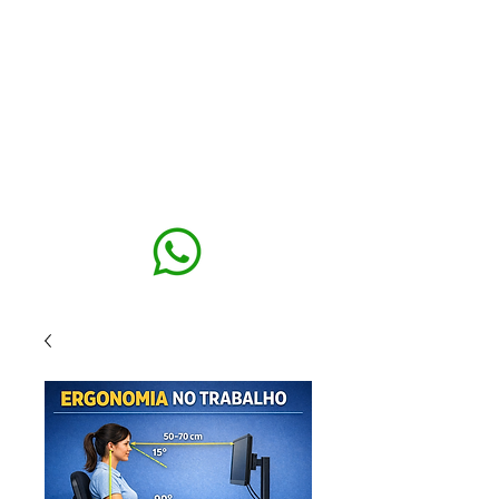
MAXISEG
SOLUÇÕES
EHS