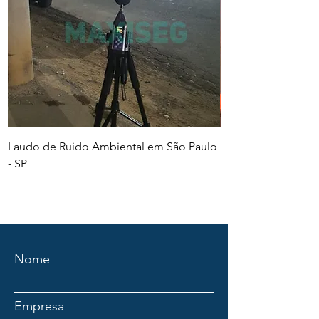
Laudo de Ruido Ambiental em São Paulo
PGR e PCMSO em Sã
- SP
Nome
Empresa