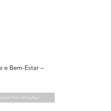
a do Trabalho
Contato
e e Bem-Estar –
Cotação Pelo WhatsApp