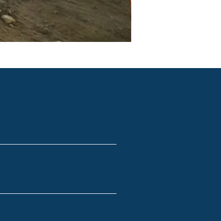
PGR e PCMSO em São Pau