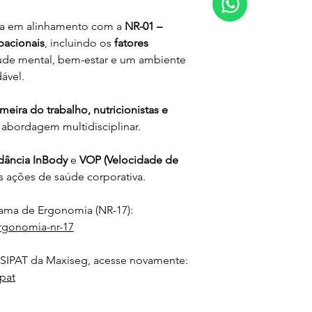
da em alinhamento com a 
NR-01 – 
pacionais
, incluindo os 
fatores 
de mental, bem-estar e um ambiente 
ável.
meira do trabalho, nutricionistas e 
 abordagem multidisciplinar.
ância InBody
 e 
VOP (Velocidade de 
s ações de saúde corporativa.
ma de Ergonomia (NR-17):
rgonomia-nr-17
 SIPAT da Maxiseg, acesse novamente:
pat