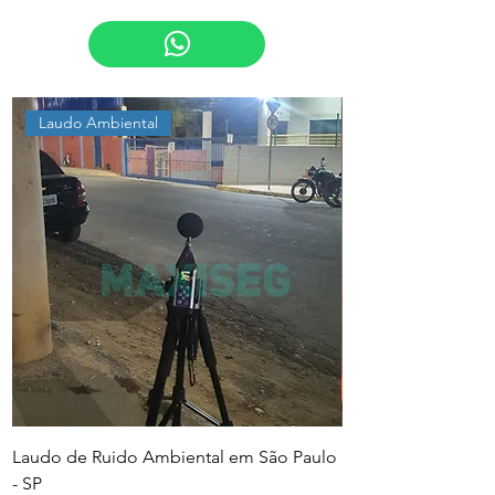
Laudo Ambiental
Laudo de Ruido Ambiental em São Paulo
PGR e PCMSO em Sã
- SP