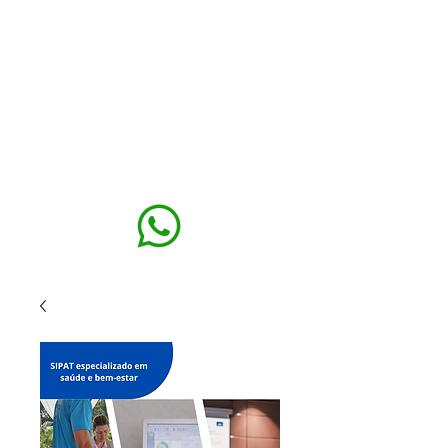
MAXISEG
SOLUÇÕES
EHS