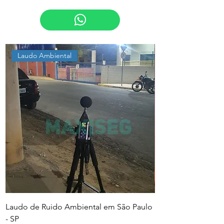
Laudo Ambiental
Laudo de Ruido Ambiental em São Paulo
PGR e PCMSO em Sã
- SP