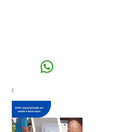
MAXISEG
SOLUÇÕES
EHS