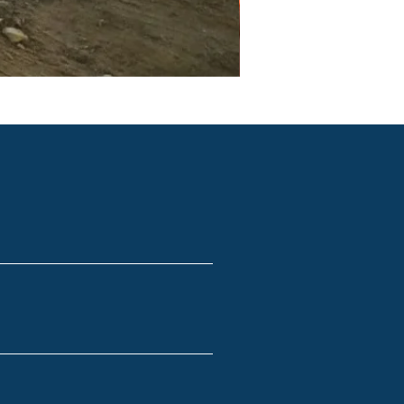
PGR e PCMSO em São Pau