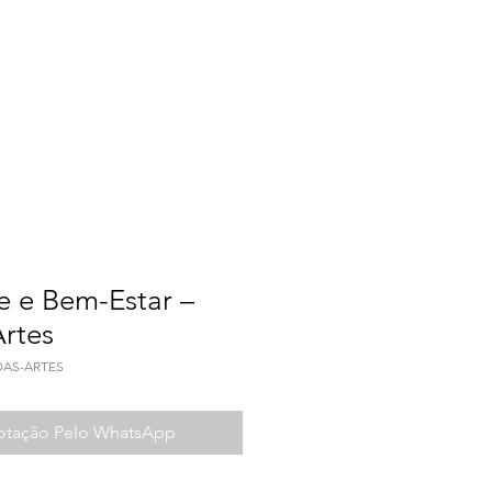
a do Trabalho
Contato
e e Bem-Estar –
rtes
DAS-ARTES
Cotação Pelo WhatsApp