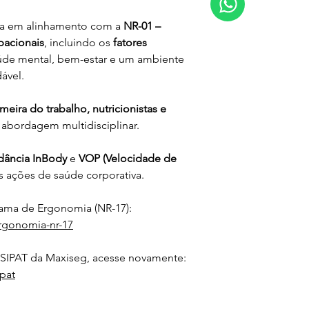
da em alinhamento com a 
NR-01 – 
pacionais
, incluindo os 
fatores 
de mental, bem-estar e um ambiente 
ável.
meira do trabalho, nutricionistas e 
 abordagem multidisciplinar.
ância InBody
 e 
VOP (Velocidade de 
s ações de saúde corporativa.
ma de Ergonomia (NR-17):
rgonomia-nr-17
 SIPAT da Maxiseg, acesse novamente:
pat