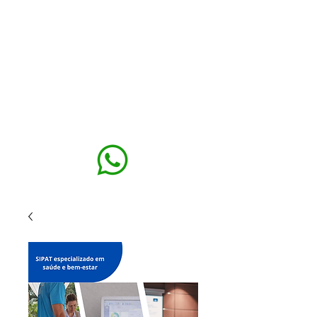
MAXISEG
SOLUÇÕES
EHS