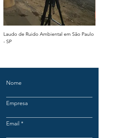
Laudo de Ruido Ambiental em São Paulo
PGR e PCMSO em Sã
- SP
Nome
Empresa
Email