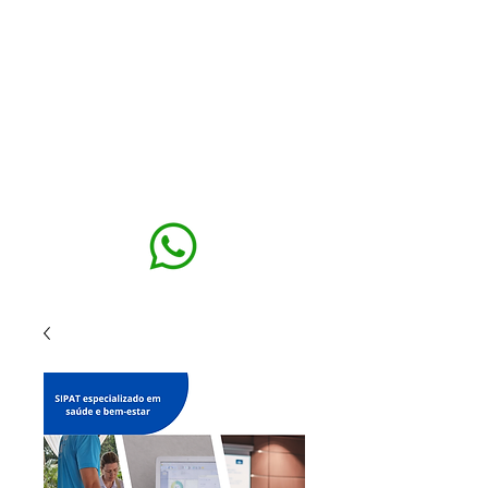
MAXISEG
SOLUÇÕES
EHS