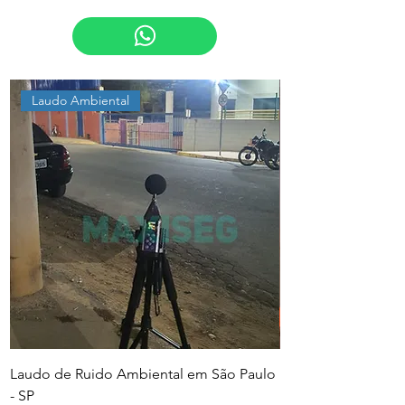
Laudo Ambiental
Laudo de Ruido Ambiental em São Paulo
PGR e PCMSO em Sã
- SP