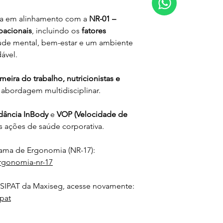
da em alinhamento com a 
NR-01 – 
pacionais
, incluindo os 
fatores 
de mental, bem-estar e um ambiente 
ável.
meira do trabalho, nutricionistas e 
 abordagem multidisciplinar.
ância InBody
 e 
VOP (Velocidade de 
s ações de saúde corporativa.
ma de Ergonomia (NR-17):
rgonomia-nr-17
 SIPAT da Maxiseg, acesse novamente:
pat