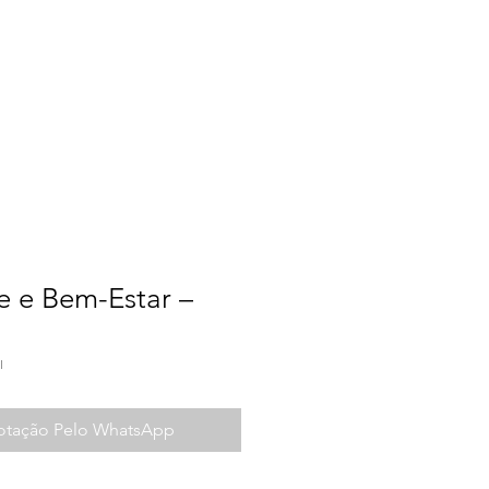
a do Trabalho
Contato
e e Bem-Estar –
I
Cotação Pelo WhatsApp