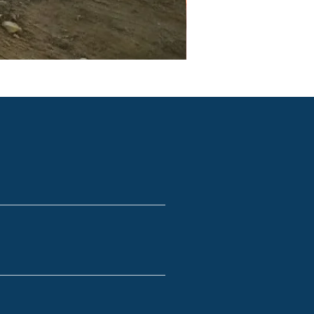
PGR e PCMSO em São Pau