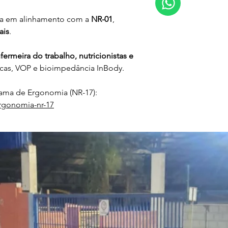
da em alinhamento com a 
NR-01
, 
ais
.
fermeira do trabalho, nutricionistas e 
icas, VOP e bioimpedância InBody.
ma de Ergonomia (NR-17):
rgonomia-nr-17