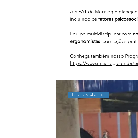
A SIPAT da Maxiseg é planeja
incluindo os 
fatores psicossoci
Equipe multidisciplinar com 
en
ergonomistas
, com ações prát
Conheça também nosso Progra
https://www.maxiseg.com.br/e
Laudo Ambiental