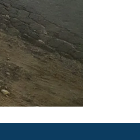
PGR e PCMSO em São Pau