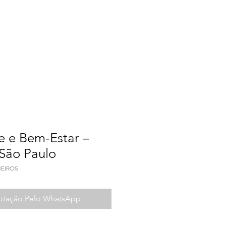
a do Trabalho
Contato
e e Bem-Estar –
 São Paulo
HEIROS
Cotação Pelo WhatsApp