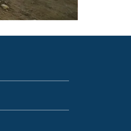
PGR e PCMSO em São Pau