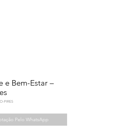
a do Trabalho
Contato
e e Bem-Estar –
res
AO-PIRES
Cotação Pelo WhatsApp