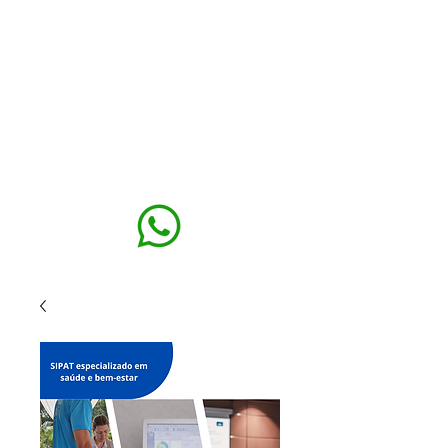
MAXISEG
SOLUÇÕES
EHS