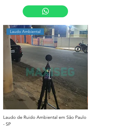
Laudo Ambiental
Laudo de Ruido Ambiental em São Paulo
PGR e PCMSO em Sã
- SP