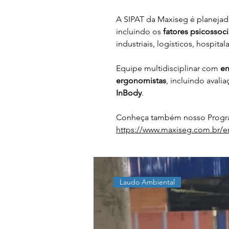
A SIPAT da Maxiseg é planeja
incluindo os 
fatores psicossoci
industriais, logísticos, hospital
Equipe multidisciplinar com 
en
ergonomistas
, incluindo avali
InBody
.
Conheça também nosso Progra
https://www.maxiseg.com.br/e
Laudo Ambiental