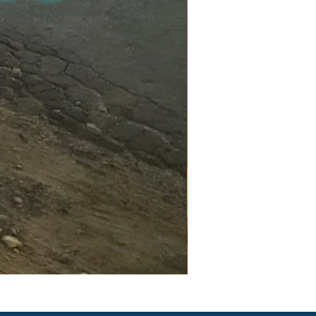
PGR e PCMSO em São Pau