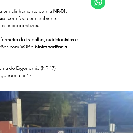
da em alinhamento com a 
NR-01
, 
ais
, com foco em ambientes 
ares e corporativos.
fermeira do trabalho, nutricionistas e 
ações com 
VOP
 e 
bioimpedância 
ma de Ergonomia (NR-17):
rgonomia-nr-17