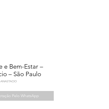
a do Trabalho
Contato
e e Bem-Estar –
cio – São Paulo
A-ANASTACIO
Cotação Pelo WhatsApp