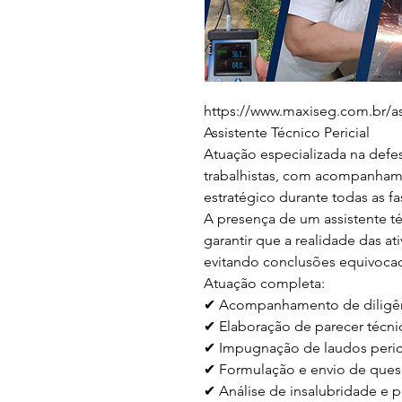
https://www.maxiseg.com.br/ass
Assistente Técnico Pericial

Atuação especializada na defe
trabalhistas, com acompanhame
estratégico durante todas as fa
A presença de um assistente té
garantir que a realidade das at
evitando conclusões equivocada
Atuação completa:

✔ Acompanhamento de diligênci
✔ Elaboração de parecer técnic
✔ Impugnação de laudos perici
✔ Formulação e envio de quesi
✔ Análise de insalubridade e p