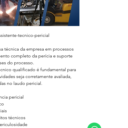
istente-tecnico-pericial

sa técnica da empresa em processos 
nto completo da perícia e suporte 
ses do processo.

cnico qualificado é fundamental para 
ividades seja corretamente avaliada, 
s no laudo pericial.

a pericial

o

ais

tos técnicos

ericulosidade
