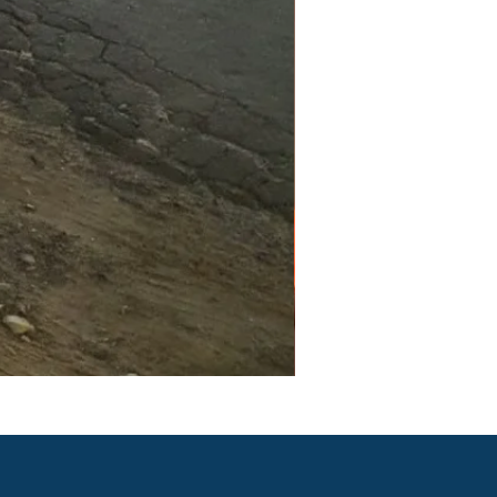
PGR e PCMSO em São Pau