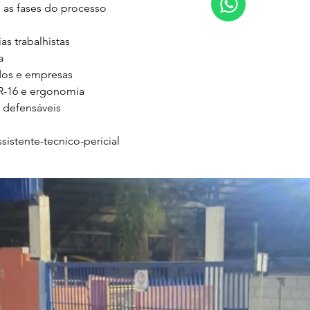
s fases do processo

s trabalhistas



os e empresas

-16 e ergonomia

 defensáveis

istente-tecnico-pericial