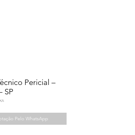
a do Trabalho
Contato
écnico Pericial –
– SP
OXA
Cotação Pelo WhatsApp